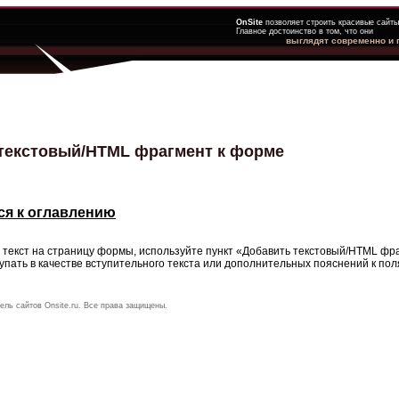
OnSite
позволяет строить красивые сайты
Главное достоинство в том, что они
выглядят современно и
текстовый/HTML фрагмент к форме
ся к оглавлению
 текст на страницу формы, используйте пункт «Добавить
текстовый/HTML
фра
пать в качестве вступительного текста или дополнительных пояснений к пол
ель сайтов Onsite.ru. Все права защищены.