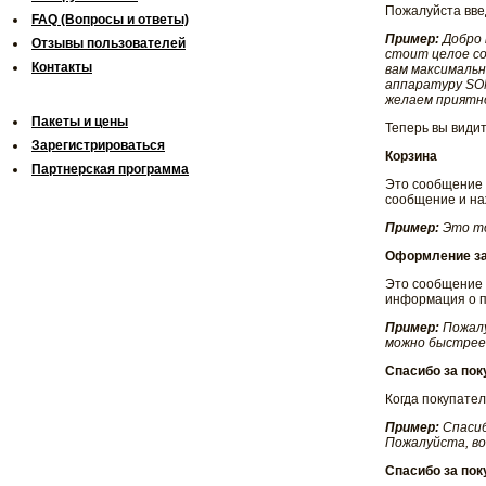
Пожалуйста вве
FAQ (Вопросы и ответы)
Пример:
Добро 
Отзывы пользователей
стоит целое с
Контакты
вам максимальн
аппаратуру SO
желаем приятн
Пакеты и цены
Теперь вы види
Зарегистрироваться
Корзина
Партнерская программа
Это сообщение 
сообщение и на
Пример:
Это то
Оформление за
Это сообщение 
информация о п
Пример:
Пожал
можно быстрее.
Спасибо за пок
Когда покупате
Пример:
Спасиб
Пожалуйста, во
Спасибо за пок