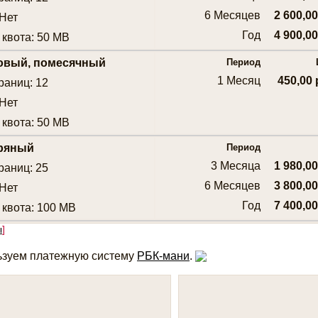
6 Месяцев
2 600,00
 Нет
Год
4 900,00
 квота: 50 MB
зовый, помесячный
Период
1 Месяц
450,00 
раниц: 12
 Нет
 квота: 50 MB
бряный
Период
3 Месяца
1 980,00
раниц: 25
6 Месяцев
3 800,00
 Нет
Год
7 400,00
 квота: 100 MB
ы
]
ьзуем платежную систему
РБК-мани
.