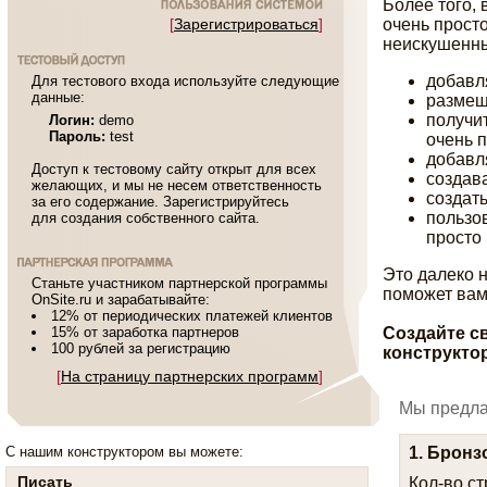
Более того, 
[
Зарегистрироваться
]
очень просто
неискушенны
добавл
Для тестового входа используйте следующие
данные:
размещ
получи
Логин:
demo
Пароль:
test
очень п
добавл
Доступ к тестовому сайту открыт для всех
создав
желающих, и мы не несем ответственность
создат
за его содержание. Зарегистрируйтесь
пользо
для создания собственного сайта.
просто 
Это далеко н
Станьте участником партнерской программы
поможет ва
OnSite.ru и зарабатывайте:
12% от периодических платежей клиентов
15% от заработка партнеров
Создайте с
100 рублей за регистрацию
конструкто
[
На страницу партнерских программ
]
Мы предлаг
1. Брон
С нашим конструктором вы можете:
Писать
Кол-во
ст