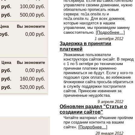
ns-сервера.
Если вы самостоятельно
управляете своими доменами, нужно
 руб.
100,00 руб.
обязательно прописать новые
сервера: ns1a.onsite.ru и
 руб.
500,00 руб.
ns2a.onsite.ru. Для всех доменов,
которые находятся в нашем
Цена
Вы экономите
управлении, мы произведем замену
[Подробнее…]
самостоятельно.
руб.
0,00 руб.
1 октября 2012
Задержка в принятии
платежей
Уважаемые пользователи
конструктора сайтов онсайт. В период
Цена
Вы экономите
с 1 по 5 октября ро техническим
причинам платежи временно
 руб.
0,00 руб.
приниматься не будут. Если у
кого-то
подошел срок оплаты, во избежание
 руб.
160,00 руб.
блокировки сайта просьба обратиться
в службу поддержки построителя
 руб.
520,00 руб.
сайтов. Приносим извинения за
причиненные неудобства.
9 апреля 2012
Обновлен раздел "Статьи о
создании сайтов"
Читайте материал «Решение проблем
при создании контента на вашем
[Подробнее…]
сайте».
28 января 2012