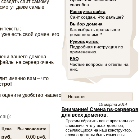
о создать сайт самому
способов.
 смогут даже самые
Раскрутка сайта
Сайт создан. Что дальше?
Выбор домена
 и тексты;
Как выбрать правильное
с уже есть свой домен, его
доменное имя?
Руководство
Подробная инструкция по
применению.
имени вашего домена
FAQ
файлы на сервер очень
Частые вопросы и ответы на
них.
дит именно вам – что
стро!
ы оцените удобство нашего
Новости:
10 марта 2014
Внимание! Смена ns-серверов
для всех доменов.
сяц):
Просим обратить ваше пристальное
внимание, что у всех доменов,
Цена
Вы экономите
ссылающихся на наш конструктор,
срочно должны быть изменены
 руб.
0,00 руб.