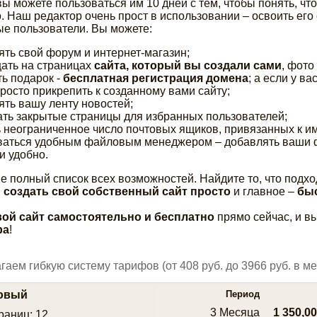
вы можете пользоваться им 10 дней с тем, чтобы понять, чт
. Наш редактор очень прост в использовании – освоить его
е пользователи. Вы можете:
ять свой форум и интернет-магазин;
ать на страницах
сайта, который вы создали сами
, фото
ть подарок -
бесплатная регистрация домена
; а если у ва
росто прикрепить к созданному вами сайту;
ять вашу ленту новостей;
ать закрытые страницы для избранных пользователей;
ь неограниченное число почтовых ящиков, привязанных к 
ваться удобным файловым менеджером – добавлять ваши 
и удобно.
е полный список всех возможностей. Найдите то, что подхо
м
создать свой собственный сайт просто
и главное –
бы
вой сайт самостоятельно и бесплатно
прямо сейчас, и в
ра
!
аем гибкую систему тарифов (от 408 руб. до 3966 руб. в ме
зовый
Период
3 Месяца
1 350,00
раниц: 12