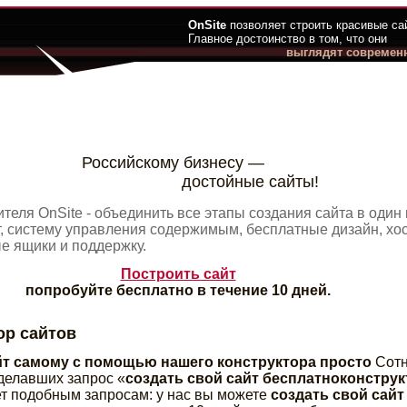
OnSite
позволяет строить красивые са
Главное достоинство в том, что они
выглядят современ
Российскому бизнесу —
достойные сайты!
теля OnSite - объединить все этапы создания сайта в один 
, систему управления содержимым, бесплатные дизайн, хости
ые ящики и поддержку.
Построить сайт
попробуйте бесплатно в течение 10 дней.
ор сайтов
йт самому с помощью нашего конструктора просто
Сотн
сделавших запрос «
создать свой сайт бесплатноконструк
ет подобным запросам: у нас вы можете
создать свой сайт