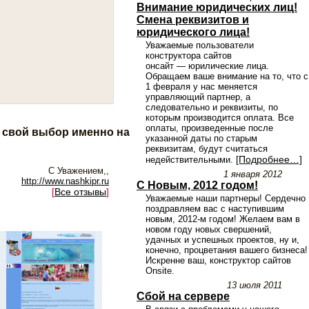
Внимание юридических лиц!
Смена реквизитов и
юридического лица!
Уважаемые пользователи
конструктора сайтов
онсайт — юрилические лица.
Обращаем ваше внимание на то, что с
1 февраля у нас меняется
управляющий партнер, а
следовательно и реквизиты, по
которым производится оплата. Все
оплаты, произведенные после
и свой выбор именно на
указанной даты по старым
реквизитам, будут считаться
[Подробнее…]
недействительными.
С Уважением,,
1 января 2012
http://www.nashkipr.ru
С Новым, 2012 годом!
[
Все отзывы
]
Уважаемые наши партнеры! Сердечно
поздравляем вас с наступившим
новым,
2012-м
годом! Желаем вам в
новом году новых свершений,
удачных и успешных проектов, ну и,
конечно, процветания вашего бизнеса!
Искренне ваш, конструктор сайтов
Onsite.
13 июля 2011
Сбой на сервере