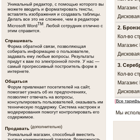
Уникальный редактор, с помощью которого вы
Магазин:
можете вводить и форматировать тексты,
вставлять изображения и создавать таблицы.
Дисковая
Делать все это не сложнее, чем в редакторе
TM
Microsoft Word
. Любой сотрудник отлично с
2. Брон
этим справится.
Кол-во
ст
Спрашивать
Магазин:
Форма обратной связи, позволяющая
собирать информацию о пользователе,
Дисковая
задавать ему любые вопросы. Результаты
придут к вам по электронной почте. У нас —
3. Сере
самый прогрессивный построитель форм в
интернете.
Кол-во
ст
Общаться
Магазин:
Форум привлекает посетителей на сайт,
Дисковая
помогает узнать об их предпочтениях,
позволяет отвечать на вопросы,
[
Все тариф
консультировать пользователей, оказывать им
техническую поддержку. Система настроек и
модерирования помогут контролировать его
Мы испол
содержимое.
(дополнительно)
Продавать
Уникальный магазин, способный вместить
тысячи наименований товаров. Возможность