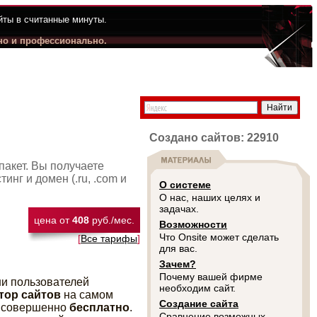
йты в считанные минуты.
но и профессионально.
Создано сайтов: 22910
пакет. Вы получаете
нг и домен (.ru, .com и
О системе
О нас, наших целях и
задачах.
цена от
408
руб./мес.
Возможности
Что Onsite может сделать
[
Все тарифы
]
для вас.
Зачем?
Почему вашей фирме
и пользователей
необходим сайт.
тор сайтов
на самом
Создание сайта
совершенно
бесплатно
.
Сравнение возможных