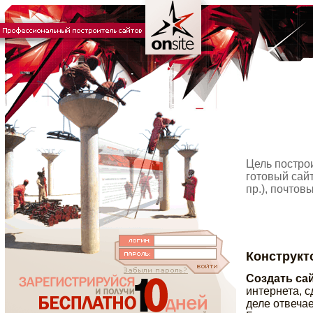
Цель построи
готовый сайт
пр.), почтов
Конструкт
Создать са
интернета, 
деле отвеча